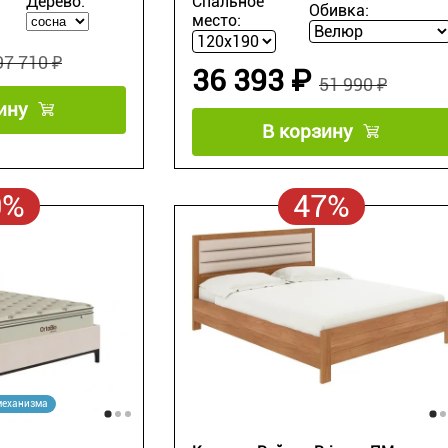
Дерево:
Спальное
Обивка:
место:
97 710 ₽
36 393 ₽
51 990 ₽
ину
В корзину
0%
47%
механизма