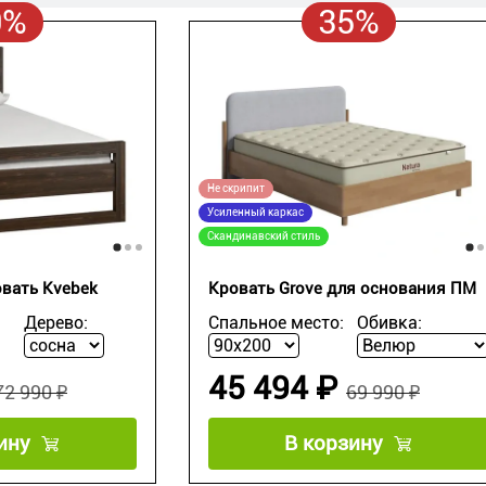
0%
35%
Не скрипит
Усиленный каркас
Скандинавский стиль
вать Kvebek
Кровать Grove для основания ПМ
Дерево:
Спальное место:
Обивка:
45 494 ₽
72 990 ₽
69 990 ₽
ину
В корзину