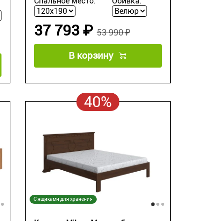
Спальное место:
Обивка:
37 793 ₽
53 990 ₽
В корзину
40%
С ящиками для хранения