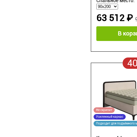
Спальное место:
63 512 ₽
В корз
4
Не скрипит
Усиленный каркас
Подходит для подъёмного 