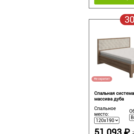
3
Не скрипит
Спальная система 
массива дуба
Спальное
О
место:
51 093 ₽