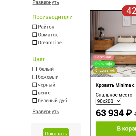
Развернуть
4
Производители
Райтон
Орматек
DreamLine
Не скрипит
Цвет
Стиль лофт
белый
С подсветкой
бежевый
черный
Кровать Minima с
венге
Спальное место:
беленый дуб
63 934 ₽
Развернуть
В корз