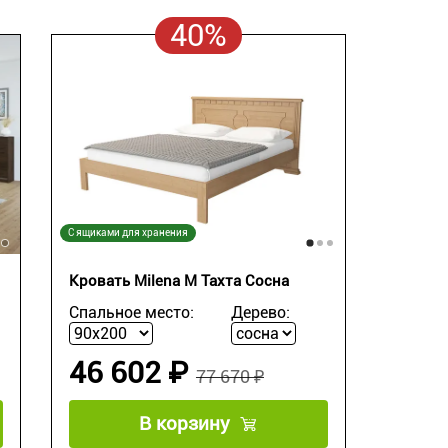
40%
С ящиками для хранения
Кровать Milena М Тахта Сосна
Спальное место:
Дерево:
46 602 ₽
77 670 ₽
В корзину