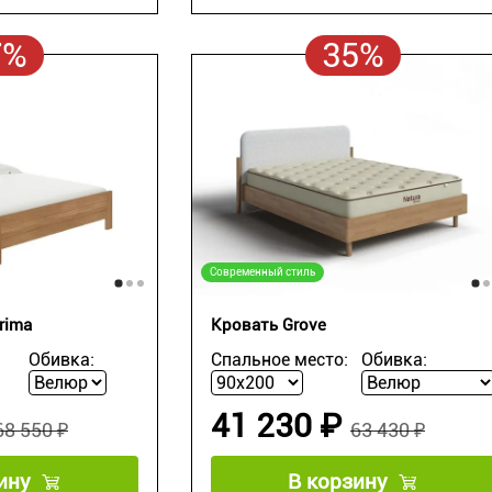
7%
35%
Современный стиль
rima
Кровать Grove
Обивка:
Спальное место:
Обивка:
41 230 ₽
68 550 ₽
63 430 ₽
ину
В корзину