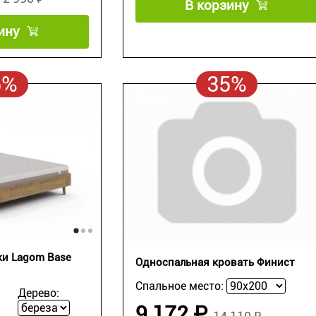
В корзину
ину
5%
35%
ки Lagom Base
Односпальная кровать Финист
Спальное место:
Дерево:
9 172 ₽