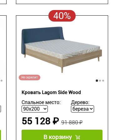
40%
Не скрипит
Кровать Lagom Side Wood
Спальное место:
Дерево:
55 128 ₽
91 880 ₽
В корзину