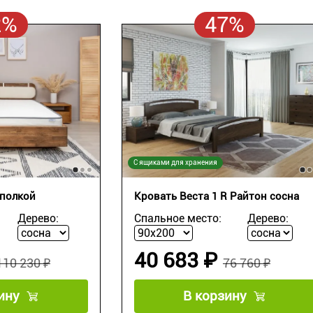
2%
47%
С ящиками для хранения
 полкой
Кровать Веста 1 R Райтон сосна
Дерево:
Спальное место:
Дерево:
40 683 ₽
110 230 ₽
76 760 ₽
ину
В корзину