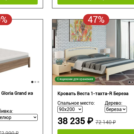
0%
47%
С ящиками для хранения
Gloria Grand из
Кровать Веста 1-тахта-R Береза
Спальное место:
Дерево:
бивка:
38 235 ₽
72 140 ₽
72 990 ₽