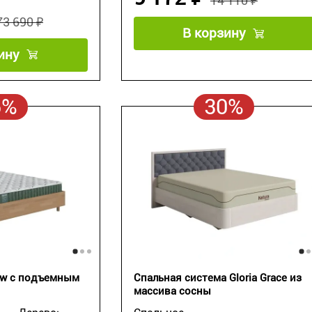
14 110 ₽
73 690 ₽
В корзину
ину
5%
30%
ew с подъемным
Спальная система Gloria Grace из
массива сосны