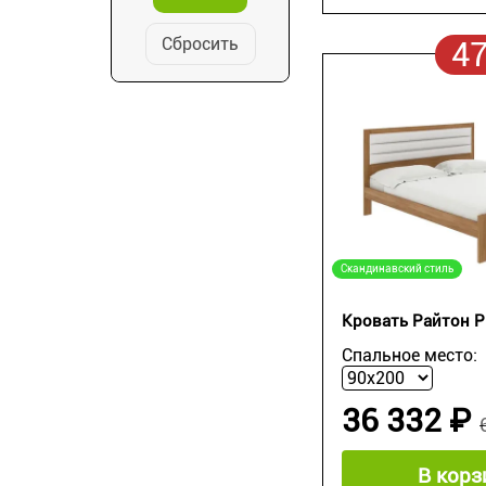
Сбросить
4
Скандинавский стиль
Кровать Райтон P
Спальное место:
36 332 ₽
В корз