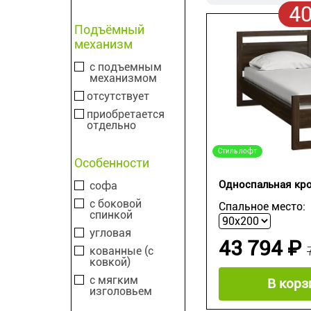
4
Подъёмный
механизм
с подъемным
механизмом
отсутствует
приобретается
отдельно
Стиль лофт
Особенности
Односпальная кро
софа
с боковой
Спальное место:
спинкой
угловая
43 794 ₽
кованные (с
ковкой)
с мягким
В корз
изголовьем