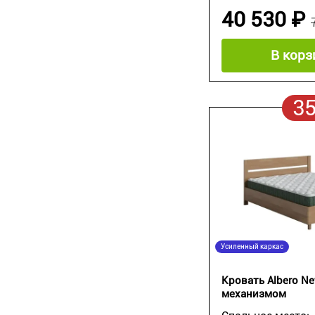
40 530 ₽
В корз
3
Усиленный каркас
Кровать Albero N
механизмом