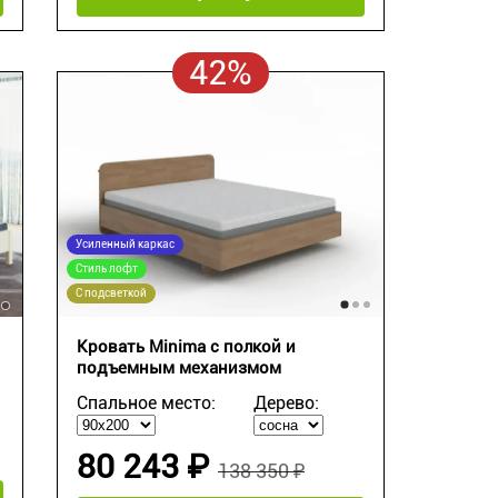
42%
Усиленный каркас
Стиль лофт
С подсветкой
Кровать Minima с полкой и
подъемным механизмом
Спальное место:
Дерево:
80 243 ₽
138 350 ₽