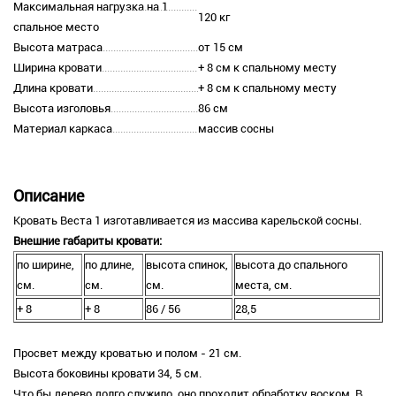
Максимальная нагрузка на 1
120 кг
спальное место
Высота матраса
от 15 см
Ширина кровати
+ 8 см к спальному месту
Длина кровати
+ 8 см к спальному месту
Высота изголовья
86 см
Материал каркаса
массив сосны
Описание
Кровать Веста 1 изготавливается из массива карельской сосны.
Внешние габариты кровати:
по ширине,
по длине,
высота спинок,
высота до спального
см.
см.
см.
места, см.
+ 8
+ 8
86 / 56
28,5
Просвет между кроватью и полом - 21 см.
Высота боковины кровати 34, 5 см.
Что бы дерево долго служило, оно проходит обработку воском. В