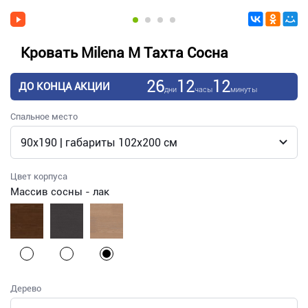
Кровать Milena М Тахта Сосна
26
12
12
ДО КОНЦА АКЦИИ
дни
часы
минуты
Спальное место
Цвет корпуса
Массив сосны - лак
Дерево