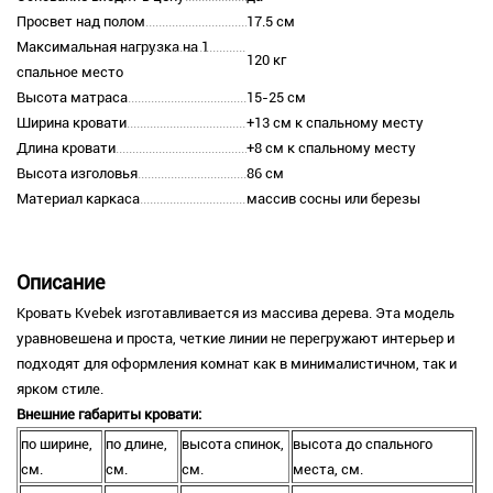
Просвет над полом
17.5 см
Максимальная нагрузка на 1
120 кг
спальное место
Высота матраса
15-25 см
Ширина кровати
+13 см к спальному месту
Длина кровати
+8 см к спальному месту
Высота изголовья
86 см
Материал каркаса
массив сосны или березы
Описание
Кровать Kvebek изготавливается из массива дерева. Эта модель
уравновешена и проста, четкие линии не перегружают интерьер и
подходят для оформления комнат как в минималистичном, так и
ярком стиле.
Внешние габариты кровати:
по ширине,
по длине,
высота спинок,
высота до спального
см.
см.
см.
места, см.