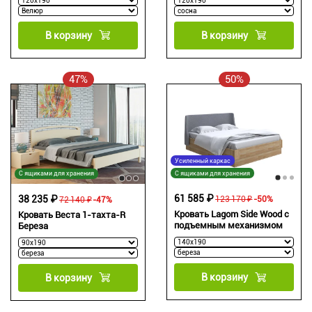
В корзину
В корзину
47%
50%
Усиленный каркас
С ящиками для хранения
С ящиками для хранения
61 585 ₽
38 235 ₽
123 170 ₽
-50%
72 140 ₽
-47%
Кровать Lagom Side Wood с
Кровать Веста 1-тахта-R
подъемным механизмом
Береза
В корзину
В корзину