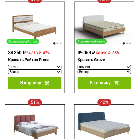
Скандинавский стиль
Современный стиль
34 350 ₽
39 059 ₽
64 810 ₽
-47%
60 090 ₽
-35%
Кровать Райтон Prima
Кровать Grove
В корзину
В корзину
51%
40%