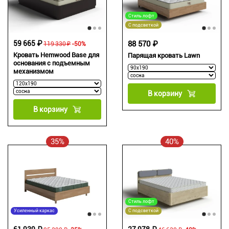
Стиль лофт
С подсветкой
59 665 ₽
88 570 ₽
119 330 ₽
-50%
Кровать Hemwood Base для
Парящая кровать Lawn
основания с подъемным
механизмом
В корзину
В корзину
35%
40%
Стиль лофт
Усиленный каркас
С подсветкой