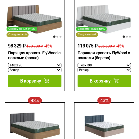
Современный стиль
Современный стиль
С подсветкой
С подсветкой
98 329 ₽
113 075 ₽
178 780 ₽
-45%
205 590 ₽
-45%
Парящая кровать FlyWood с
Парящая кровать FlyWood с
полками (сосна)
полками (береза)
В корзину
В корзину
43%
43%