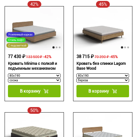
42%
45%
Усиленный каркас
Стиль лофт
С подсветкой
77 430 ₽
38 715 ₽
133 500 ₽
-42%
70 390 ₽
-45%
Кровать Minima с полкой и
Кровать без спинки Lagom
подъемным механизмом
Base Wood
В корзину
В корзину
50%