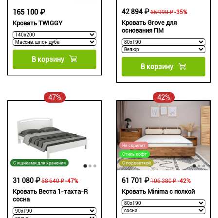
165 100 ₽
42 894 ₽
65 990 ₽
-35%
Кровать Grove для
Кровать TWIGGY
основания ПМ
В корзину
В корзину
47%
42%
Не скрипит
Стиль лофт
С ящиками для хранения
С подсветкой
31 080 ₽
61 701 ₽
58 640 ₽
-47%
106 380 ₽
-42%
Кровать Веста 1-тахта-R
Кровать Minima с полкой
сосна