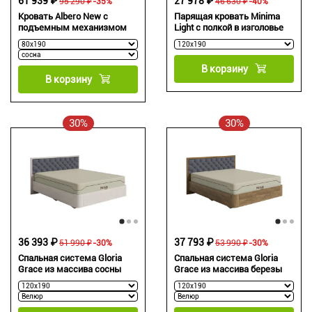
61 939 ₽
27 978 ₽
95 290 ₽
-35%
46 630 ₽
-40%
Кровать Albero New с
Парящая кровать Minima
подъемным механизмом
Light c полкой в изголовье
В корзину
В корзину
30%
30%
36 393 ₽
37 793 ₽
51 990 ₽
-30%
53 990 ₽
-30%
Спальная система Gloria
Спальная система Gloria
Grace из массива сосны
Grace из массива березы