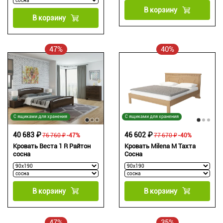
В корзину
В корзину
47%
40%
С ящиками для хранения
С ящиками для хранения
40 683 ₽
46 602 ₽
76 760 ₽
-47%
77 670 ₽
-40%
Кровать Веста 1 R Райтон
Кровать Milena М Тахта
сосна
Сосна
В корзину
В корзину
47%
35%