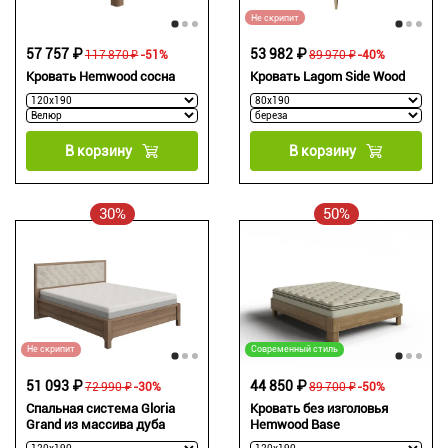
Не скрипит
57 757 ₽
53 982 ₽
117 870 ₽
-51%
89 970 ₽
-40%
Кровать Hemwood сосна
Кровать Lagom Side Wood
В корзину
В корзину
30%
50%
Не скрипит
Современный стиль
51 093 ₽
44 850 ₽
72 990 ₽
-30%
89 700 ₽
-50%
Спальная система Gloria
Кровать без изголовья
Grand из массива дуба
Hemwood Base