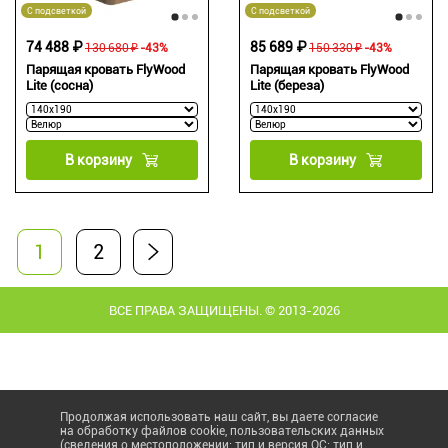
С подсветкой
С подсветкой
74 488 ₽
85 689 ₽
130 680 ₽
-43%
150 330 ₽
-43%
Парящая кровать FlyWood
Парящая кровать FlyWood
Lite (сосна)
Lite (береза)
В корзину
В корзину
1
2
ВСЕ ПРАВА ЗАЩИЩЕНЫ. © 2013-2026
Продолжая использовать наш сайт, вы даете согласие
на обработку файлов cookie, пользовательских данных
(сведения о местоположении; тип и версия ОС; тип и