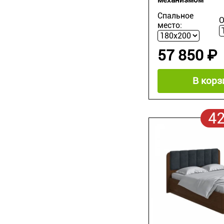
Спальное
О
место:
57 850 ₽
В корз
4