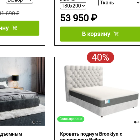
81 690 ₽
53 950 ₽
ину
В корзину
40%
Стиль прованс
подъемным
Кровать подиум Brooklyn с
основанием Raibox