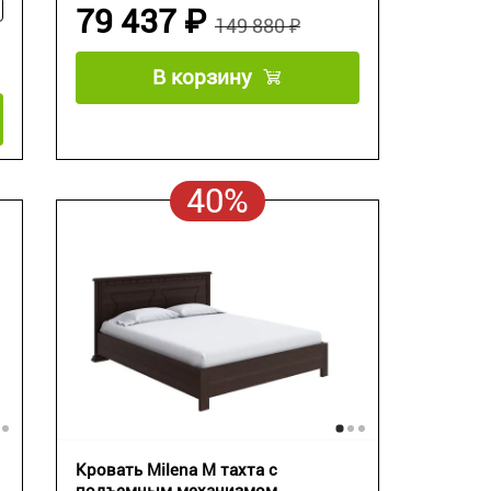
79 437 ₽
149 880 ₽
В корзину
40%
Кровать Milena М тахта с
подъемным механизмом