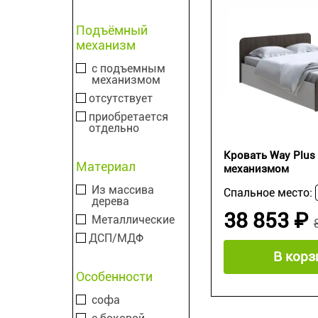
Подъёмный
механизм
с подъемным
механизмом
отсутствует
приобретается
отдельно
Кровать Way Plu
Материал
механизмом
Из массива
Спальное место:
дерева
38 853 ₽
Металлические
ДСП/МДФ
В корз
Особенности
софа