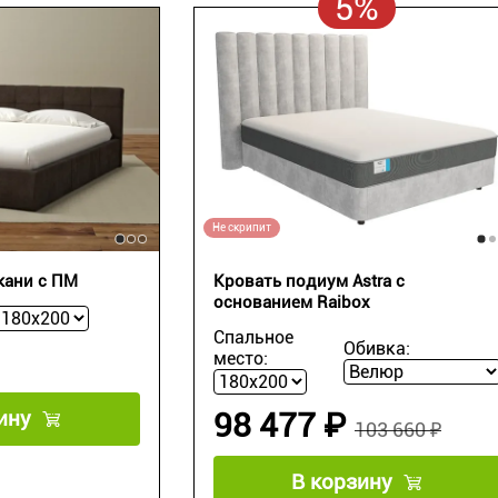
5%
Не скрипит
кани c ПМ
Кровать подиум Astra с
основанием Raibox
Спальное
Обивка:
место:
ину
98 477 ₽
103 660 ₽
В корзину