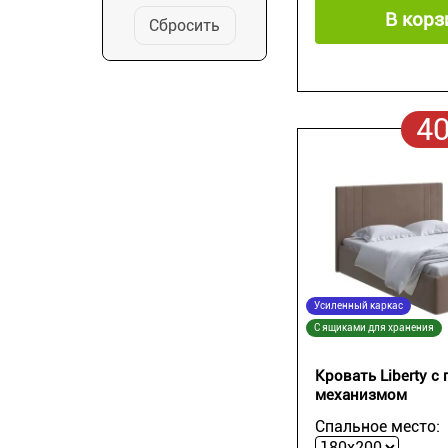
В корз
Сбросить
4
Усиленный каркас
С ящиками для хранения
Кровать Liberty 
механизмом
Спальное место: