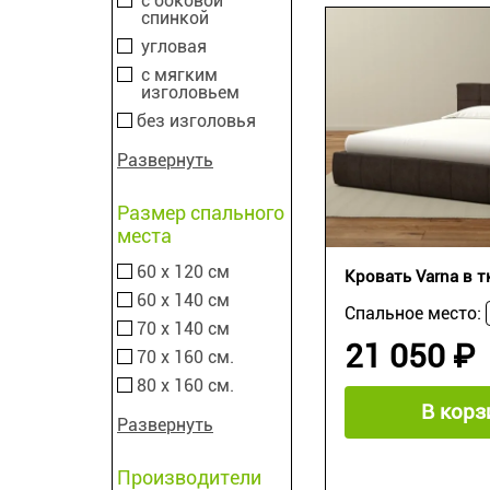
с боковой
спинкой
угловая
с мягким
изголовьем
без изголовья
Развернуть
Размер спального
места
60 х 120 см
Кровать Varna в т
60 х 140 см
Спальное место:
70 х 140 см
21 050 ₽
70 х 160 см.
80 х 160 см.
В корз
Развернуть
Производители