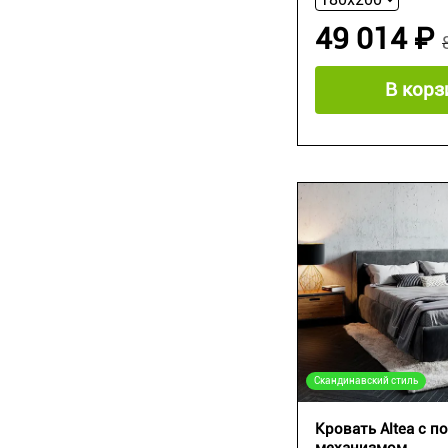
49 014 ₽
В корз
Скандинавский стиль
Кровать Altea с 
механизмом