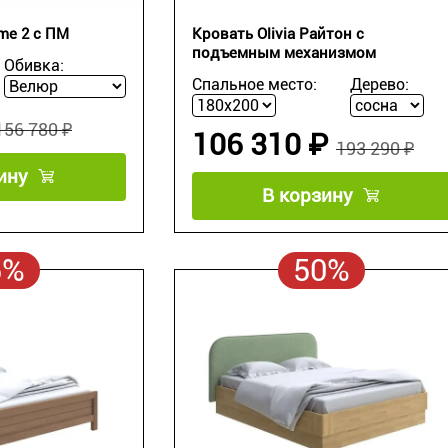
me 2 с ПМ
Кровать Olivia Райтон с
подъемным механизмом
Обивка:
Спальное место:
Дерево:
156 780 ₽
106 310 ₽
193 290 ₽
ину
В корзину
5%
50%