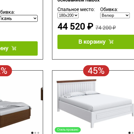
Спальное место:
Обивка:
бивка:
44 520 ₽
74 200 ₽
В корзину
ину
2%
45%
Стиль прованс