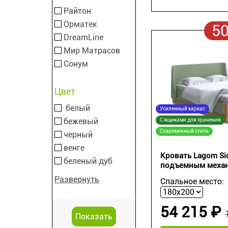
Райтон
Орматек
5
DreamLine
Мир Матрасов
Сонум
Цвет
белый
Усиленный каркас
бежевый
С ящиками для хранения
Современный стиль
черный
венге
Кровать Lagom Sid
беленый дуб
подъемным меха
Развернуть
Спальное место:
54 215 ₽