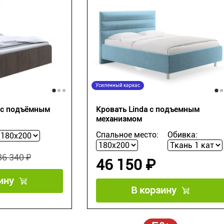
Усиленный каркас
s с подъёмным
Кровать Linda с подъемным
механизмом
Спальное место:
Обивка:
86 340 ₽
46 150 ₽
ину
В корзину