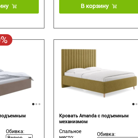
ину
В корзину
0%
с подъемным
Кровать Amanda с подъемным
механизмом
Обивка:
Спальное
Обивка:
место: