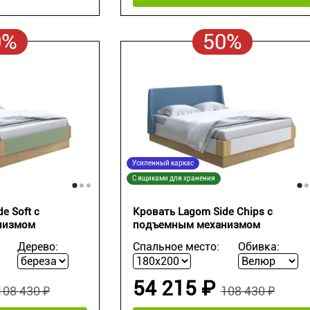
0%
50%
Усиленный каркас
С ящиками для хранения
e Soft с
Кровать Lagom Side Chips с
низмом
подъемным механизмом
Дерево:
Спальное место:
Обивка:
54 215 ₽
108 430 ₽
108 430 ₽