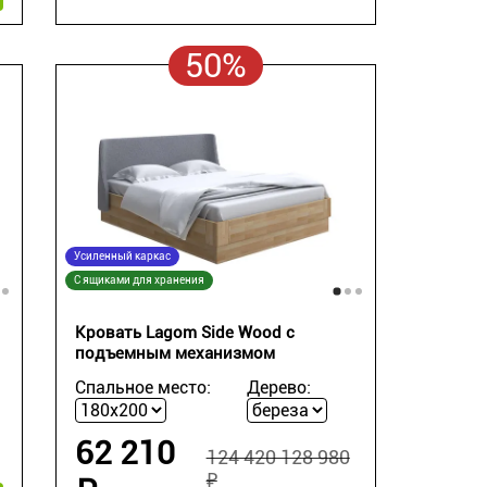
50%
Усиленный каркас
С ящиками для хранения
Кровать Lagom Side Wood с
подъемным механизмом
Спальное место:
Дерево:
62 210
124 420 128 980
₽