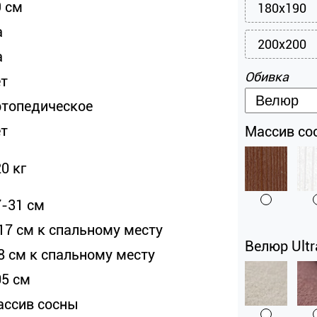
9 см
180x190
а
200x200
а
Обивка
ет
ртопедическое
ет
Массив со
0 кг
7-31 см
 17 см к спальному месту
Велюр Ultr
 8 см к спальному месту
05 см
ассив сосны