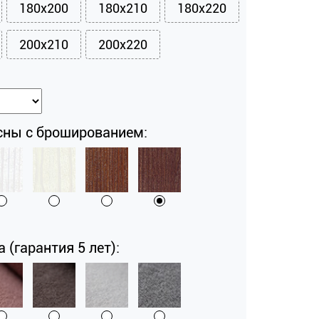
180x200
180x210
180x220
200x210
200x220
сны с брошированием:
a (гарантия 5 лет):