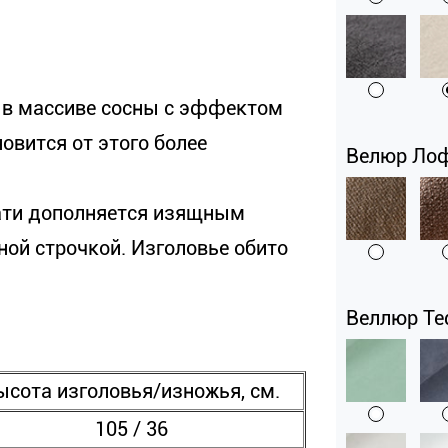
 в массиве сосны с эффектом
овится от этого более
Велюр Лофт
ати дополняется изящным
ной строчкой. Изголовье обито
Веллюр Ted
ысота изголовья/изножья, см.
105 / 36