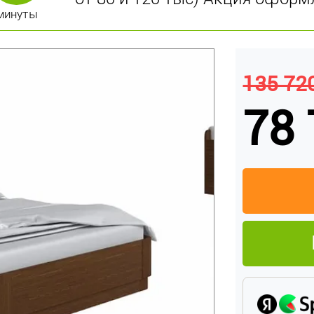
минуты
135 720
78 