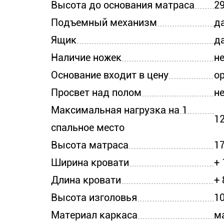
Высота до основания матраса
2
Подъемный механизм
д
Ящик
д
Наличие ножек
н
Основание входит в цену
о
Просвет над полом
н
Максимальная нагрузка на 1
12
спальное место
Высота матраса
1
Ширина кровати
+
Длина кровати
+
Высота изголовья
1
Материал каркаса
м