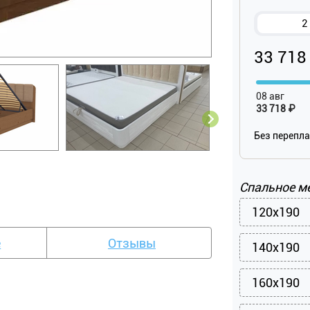
2
33 718
08 авг
33 718 ₽
Без перепл
Спальное м
120x190
е
Отзывы
140x190
160x190