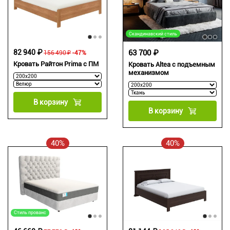
Скандинавский стиль
82 940 ₽
63 700 ₽
156 490 ₽
-47%
Кровать Райтон Prima с ПМ
Кровать Altea с подъемным
механизмом
В корзину
В корзину
40%
40%
Стиль прованс