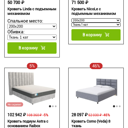
50 700 ₽
71 500 ₽
Кровать Linda с подъемным
Кровать NicoLe c
механизмом
подъемным механизмом
Спальное место:
Обивка:
В корзину
В корзину
5%
46%
Не скрипит
102 942 ₽
28 097 ₽
108 360 ₽
-5%
52 030 ₽
-46%
Кровать подиум Astra с
Кровать Como (Veda) 8
основанием Raibox
ткань