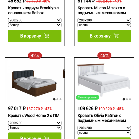
46 662 ₽
81 144 ₽
77 770 ₽
-40%
135 240 ₽
-40%
Кровать подиум Brooklyn с
Кровать Milena М тахта с
основанием Raibox
подъемным механизмом
В корзину
В корзину
42%
45%
Стиль прованс
97 017 ₽
109 626 ₽
167 270 ₽
-42%
199 320 ₽
-45%
Кровать Wood Home 2 с ПМ
Кровать Olivia Райтон с
подъемным механизмом
В корзину