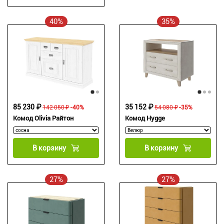
40%
35%
85 230 ₽
35 152 ₽
142 050 ₽
-40%
54 080 ₽
-35%
Комод Olivia Райтон
Комод Hygge
В корзину
В корзину
27%
27%