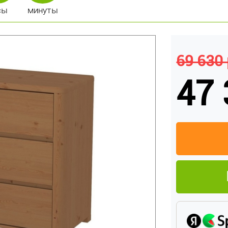
сы
минуты
69 630 
47 