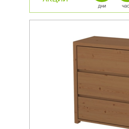
дни
ча