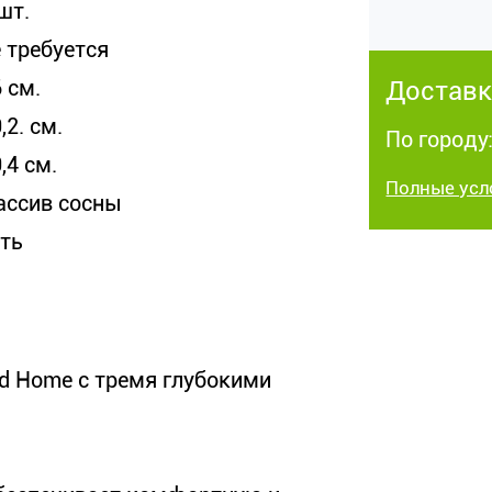
шт.
е требуется
 см.
Доставк
,2. см.
По городу:
,4 см.
Полные усл
ассив сосны
сть
d Home с тремя глубокими