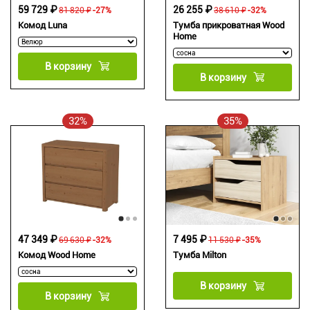
59 729 ₽
26 255 ₽
81 820 ₽
-27%
38 610 ₽
-32%
Комод Luna
Тумба прикроватная Wood
Home
В корзину
В корзину
32%
35%
47 349 ₽
7 495 ₽
69 630 ₽
-32%
11 530 ₽
-35%
Комод Wood Home
Тумба Milton
В корзину
В корзину