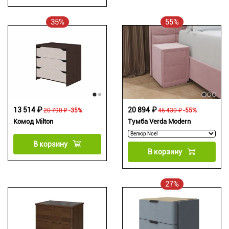
35%
55%
13 514 ₽
20 894 ₽
20 790 ₽
-35%
46 430 ₽
-55%
Комод Milton
Тумба Verda Modern
В корзину
В корзину
27%