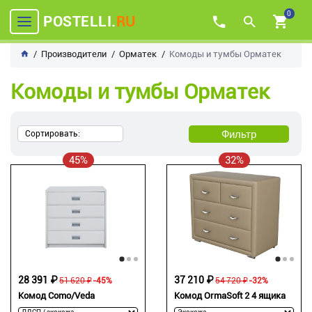
0
POSTELLI.
RU
Производители
Орматек
Комоды и тумбы Орматек
Комоды и тумбы Орматек
Фильтр
Сортировать:
45%
32%
28 391 ₽
37 210 ₽
51 620 ₽
-45%
54 720 ₽
-32%
Комод Como/Veda
Комод OrmaSoft 2 4 ящика