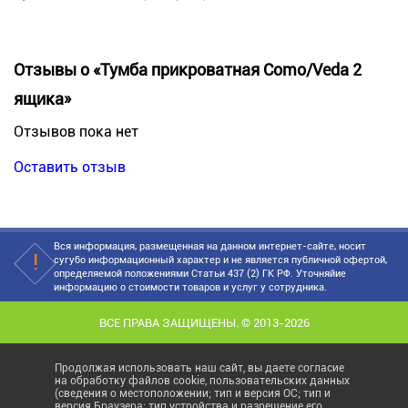
Отзывы о «Тумба прикроватная Como/Veda 2
ящика»
Отзывов пока нет
Оставить отзыв
Вся информация, размещенная на данном интернет-сайте, носит
сугубо информационный характер и не является публичной офертой,
определяемой положениями Статьи 437 (2) ГК РФ. Уточняйие
информацию о стоимости товаров и услуг у сотрудника.
ВСЕ ПРАВА ЗАЩИЩЕНЫ. © 2013-2026
Продолжая использовать наш сайт, вы даете согласие
на обработку файлов cookie, пользовательских данных
(сведения о местоположении; тип и версия ОС; тип и
версия Браузера; тип устройства и разрешение его