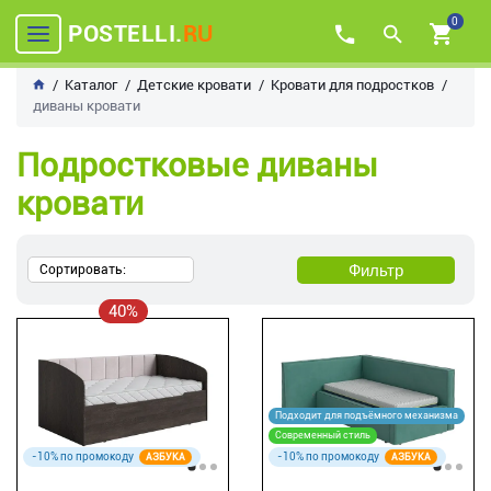
0
POSTELLI.
RU
Каталог
Детские кровати
Кровати для подростков
диваны кровати
Подростковые диваны
кровати
Фильтр
Сортировать:
40%
Подходит для подъёмного механизма
Современный стиль
-10% по промокоду
-10% по промокоду
АЗБУКА
АЗБУКА