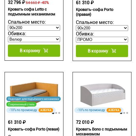
32 796 ₽
61 310 ₽
54 660 ₽
-40%
Кровать софа Letto с
Кровать-софа Porto
подъемным механизмом
(правая)
Спальное место:
Спальное место:
Обивка:
Обивка:
В корзину
В корзину
Подходит для подъёмного механизма
Современный стиль
-10% по промокоду
-10% по промокоду
АЗБУКА
АЗБУКА
61 310 ₽
72 010 ₽
Кровать-софа Porto (левая)
Кровать Bono с подъемным
механизмом