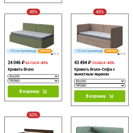
45%
45%
-10% по промокоду
-10% по промокоду
АЗБУКА
АЗБУКА
24 046 ₽
43 494 ₽
43 720 ₽
-45%
79 080 ₽
-45%
Кровать Bruno
Кровать Bruno-Софа c
выкатным ящиком
В корзину
В корзину
63%