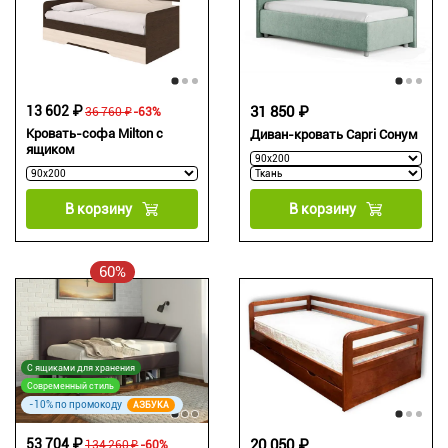
13 602 ₽
31 850 ₽
36 760 ₽
-63%
Кровать-софа Milton с
Диван-кровать Capri Сонум
ящиком
В корзину
В корзину
60%
С ящиками для хранения
Современный стиль
-10% по промокоду
АЗБУКА
53 704 ₽
20 050 ₽
134 260 ₽
-60%