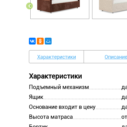
Характеристики
Описани
Характеристики
Подъемный механизм
д
Ящик
д
Основание входит в цену
д
Высота матраса
от
Бортик
д