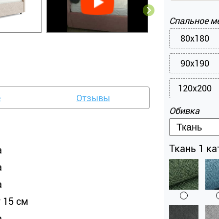
Спальное м
80x180
90x190
120x200
е
Отзывы
Обивка
Ткань 1 кат
а
а
а
 15 см
а