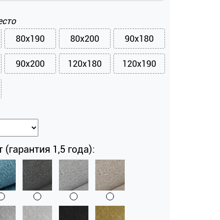
есто
80x190
80x200
90x180
90x200
120x180
120x190
 (гарантия 1,5 года):