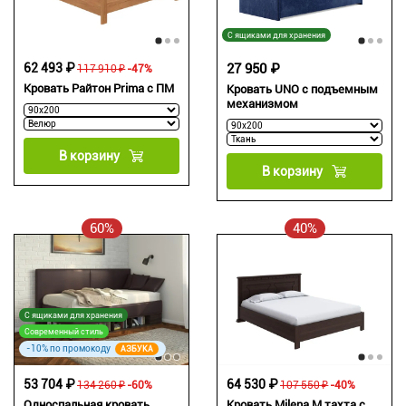
С ящиками для хранения
62 493 ₽
27 950 ₽
117 910 ₽
-47%
Кровать Райтон Prima с ПМ
Кровать UNO с подъемным
механизмом
В корзину
В корзину
60%
40%
С ящиками для хранения
Современный стиль
-10% по промокоду
АЗБУКА
64 530 ₽
53 704 ₽
107 550 ₽
-40%
134 260 ₽
-60%
Кровать Milena М тахта с
Односпальная кровать