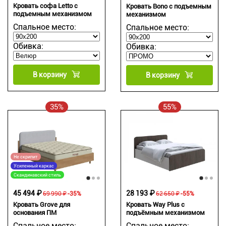
Кровать софа Letto с
Кровать Bono с подъемным
подъемным механизмом
механизмом
Спальное место:
Спальное место:
Обивка:
Обивка:
В корзину
В корзину
35%
55%
Не скрипит
Усиленный каркас
Скандинавский стиль
45 494 ₽
28 193 ₽
69 990 ₽
-35%
62 650 ₽
-55%
Кровать Grove для
Кровать Way Plus с
основания ПМ
подъёмным механизмом
Спальное место:
Спальное место: