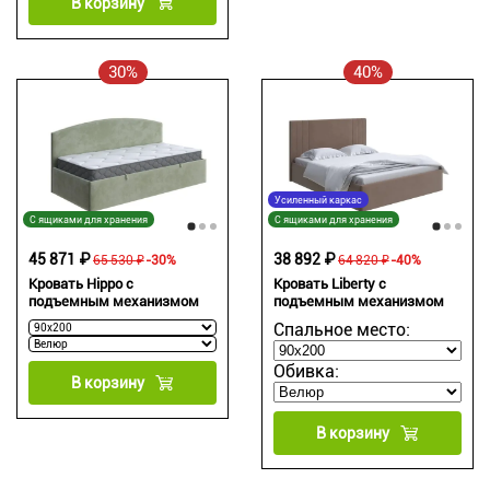
В корзину
30%
40%
Усиленный каркас
С ящиками для хранения
С ящиками для хранения
45 871 ₽
38 892 ₽
65 530 ₽
-30%
64 820 ₽
-40%
Кровать Hippo с
Кровать Liberty с
подъемным механизмом
подъемным механизмом
Спальное место:
Обивка:
В корзину
В корзину