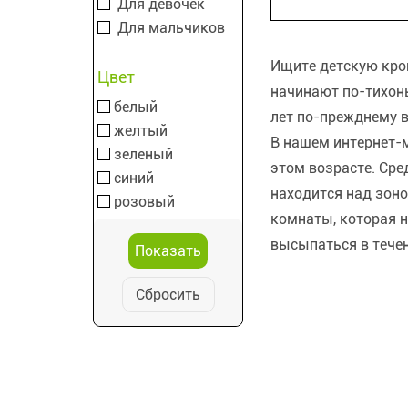
Для девочек
Для мальчиков
Ищите детскую кров
Цвет
начинают по-тихон
белый
лет по-прежднему в
желтый
В нашем интернет-м
зеленый
этом возрасте. Сре
синий
находится над зоно
розовый
комнаты, которая 
высыпаться в течен
Сбросить