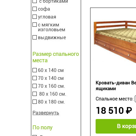
с бортиками
софа
угловая
с мягким
изголовьем
выдвижные
Размер спального
места
60 х 140 см
70 х 140 см
Кровать-диван Ве
70 х 160 см.
ящиками
80 х 160 см.
Спальное место:
80 х 180 см.
18 510 ₽
Развернуть
В корз
По полу