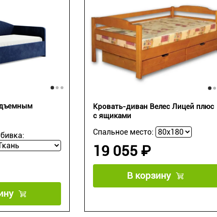
одъемным
Кровать-диван Велес Лицей плюс
с ящиками
Спальное место:
бивка:
19 055 ₽
В корзину
ину