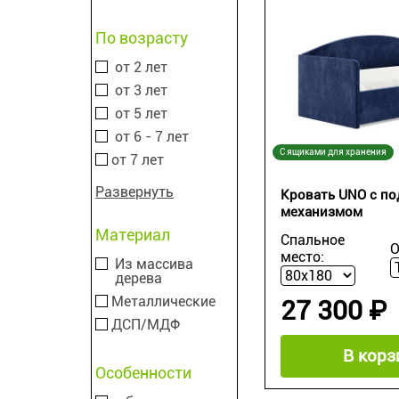
По возрасту
от 2 лет
от 3 лет
от 5 лет
от 6 - 7 лет
С ящиками для хранения
от 7 лет
Развернуть
Кровать UNO с п
механизмом
Материал
Спальное
О
место:
Из массива
дерева
Металлические
27 300 ₽
ДСП/МДФ
В корз
Особенности