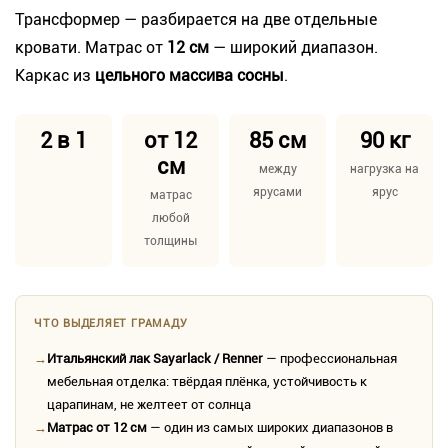
Трансформер — разбирается на две отдельные
кровати. Матрас от
12 см
— широкий диапазон.
Каркас из
цельного массива сосны
.
2 в 1
от 12
85 см
90 кг
см
между
нагрузка на
ярусами
ярус
матрас
любой
толщины
ЧТО ВЫДЕЛЯЕТ ГРАМАДУ
→
Итальянский лак Sayarlack / Renner
— профессиональная
мебельная отделка: твёрдая плёнка, устойчивость к
царапинам, не желтеет от солнца
→
Матрас от 12 см
— один из самых широких диапазонов в