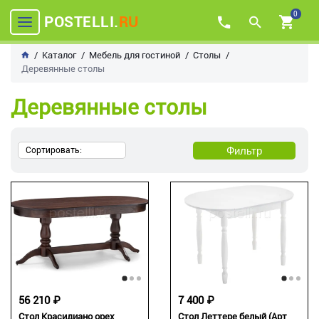
0
POSTELLI.
RU
Каталог
Мебель для гостиной
Столы
Деревянные столы
Деревянные столы
Фильтр
Сортировать:
56 210 ₽
7 400 ₽
Стол Красидиано орех
Стол Леттере белый (Арт