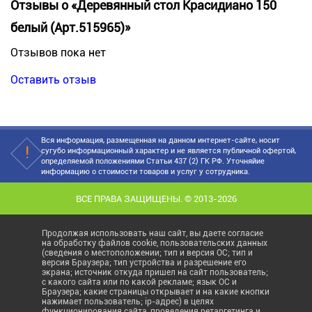
Отзывы о «Деревянный стол Красидиано 150
белый (Арт.515965)»
Отзывов пока нет
Оставить отзыв
Вся информация, размещенная на данном интернет-сайте, носит
сугубо информационный характер и не является публичной офертой,
определяемой положениями Статьи 437 (2) ГК РФ. Уточняйие
информацию о стоимости товаров и услуг у сотрудника.
ВСЕ ПРАВА ЗАЩИЩЕНЫ. © 2013-2026
Продолжая использовать наш сайт, вы даете согласие
на обработку файлов cookie, пользовательских данных
(сведения о местоположении; тип и версия ОС; тип и
версия Браузера; тип устройства и разрешение его
экрана; источник откуда пришел на сайт пользователь;
с какого сайта или по какой рекламе; язык ОС и
Браузера; какие страницы открывает и на какие кнопки
нажимает пользователь; ip-адрес) в целях
функционирования сайта, проведения ретаргетинга и