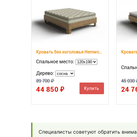
Кровать без изголовья Hemwood Base
Спальное место:
Спальн
Дерево:
89 700 ₽
45 030 
44 850 ₽
24 7
Купить
Специалисты советуют обратить вниман