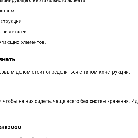
оминирующего вертикального акцента.
екором.
нструкции.
ьше деталей.
тупающих элементов.
знать
первым делом стоит определиться с типом конструкции.
чтобы на них сидеть, чаще всего без систем хранения. Ид
ханизмом