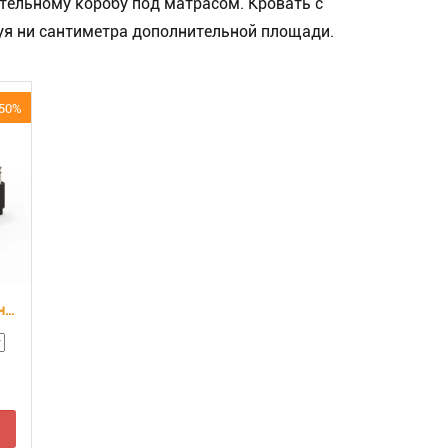
ельному коробу под матрасом. Кровать с
уя ни сантиметра дополнительной площади.
50%
Кровать Hemwood Base для основания с подъемным механизмом
ь