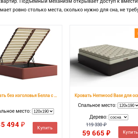
вартир. Подъёмный механизм открывает доступ к вместит
ет ровно столько места, сколько нужно для сна, не треб
Кровать без изголовья Белла с подъемным механизмом
Спальное место:
альное место:
Дерево:
35 494 ₽
119 330 ₽
Купить
59 665 ₽
Купит