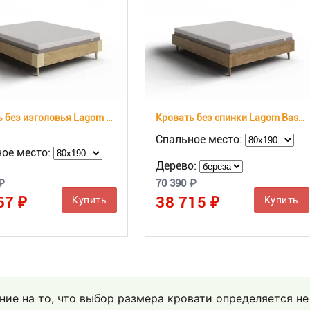
Кровать без изголовья Lagom Base Chips
Кровать без спинки Lagom Base Wood
Спальное место:
ое место:
Дерево:
₽
70 390 ₽
67 ₽
38 715 ₽
Купить
Купить
ие на то, что выбор размера кровати определяется не