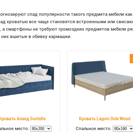
рогнозируют спад популярности такого предмета мебели как 
над кроватью все чаще становятся встроенными или свисаю
й, а смартфоны не требуют громоздких предметов мебели р
 них вшитые в обивку кармашки.
Кровать Аланд Sontelle
Кровать Lagom Side Wood
альное место:
Спальное место: