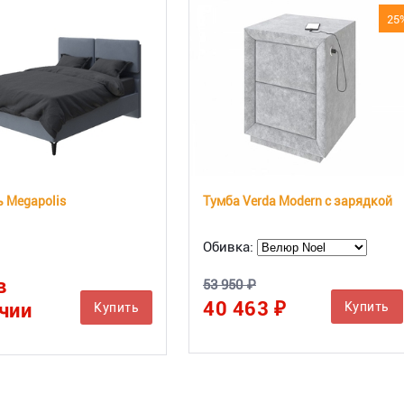
25
 Megapolis
Тумба Verda Modern с зарядкой
Обивка:
в
53 950 ₽
40 463 ₽
чии
Купить
Купить