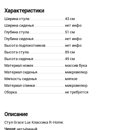
Характеристики
Ширина стула
43 см
Ширина сиденья
нет инфо
Глубина стула
51 см
Глубина сиденья
нет инфо
Высота подлокотников
нет инфо
Высота стула
89 см
Высота сиденья
49 см
Материал ножек
массив бука
Материал сиденья
микровелюр
Мягкость сиденья
мягкое
Материал спинки
микровелюр
Сборка
не требуется
Описание
Стул Grace Lux Классика R-Home.
Чехол:
несъёмный.