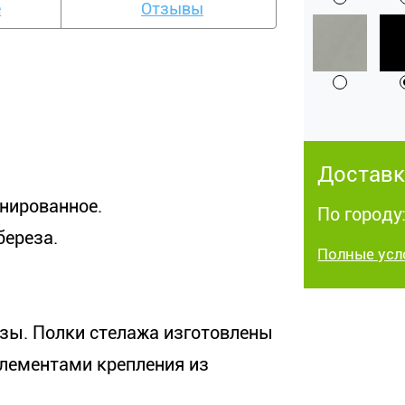
е
Отзывы
Доставк
онированное.
По городу
береза.
Полные усл
езы. Полки стелажа изготовлены
элементами крепления из