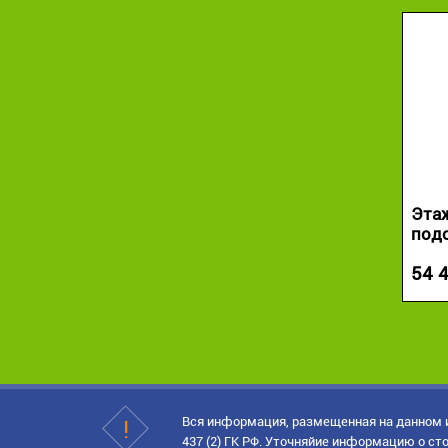
Этаж
под
54 
Вся информация, размещенная на данном и
437 (2) ГК РФ. Уточняйие информацию о сто