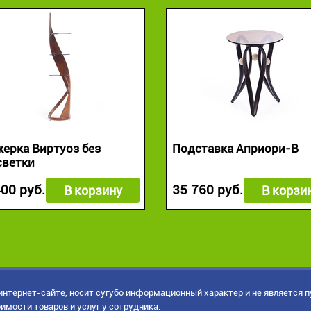
ерка Виртуоз без
Подставка Априори-В
светки
400 руб.
35 760 руб.
В корзину
В корзи
нтернет-сайте, носит сугубо информационный характер и не является 
имости товаров и услуг у сотрудника.