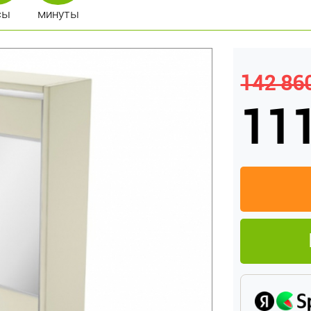
сы
минуты
142 860
111