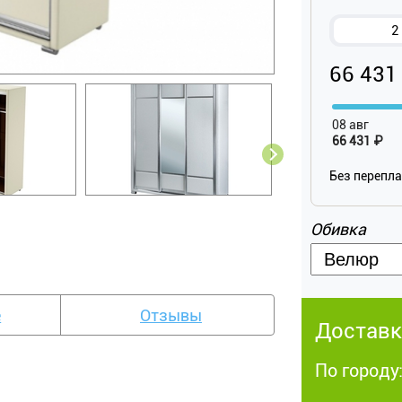
2
66 431
08 авг
66 431 ₽
Без перепл
Обивка
е
Отзывы
Доставк
По городу: