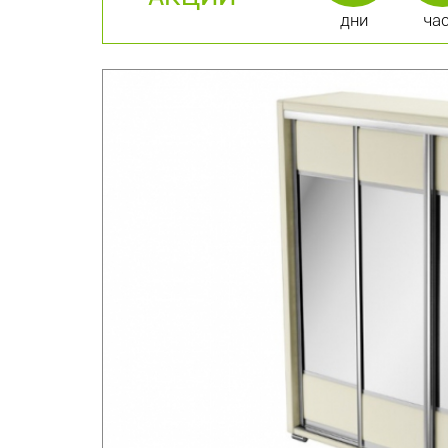
дни
ча