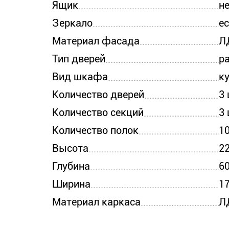
Ящик
н
Зеркало
е
Материал фасада
Л
Тип дверей
р
Вид шкафа
к
Количество дверей
3
Количество секций
3
Количество полок
1
Высота
2
Глубина
6
Ширина
1
Материал каркаса
Л