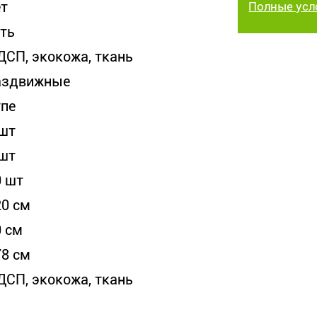
ет
Полные усл
сть
ДСП, экокожа, ткань
аздвижные
упе
 шт
 шт
0 шт
20 см
0 см
78 см
ДСП, экокожа, ткань