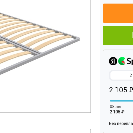
2
2 105 
08 авг
2 105 ₽
Без перепл