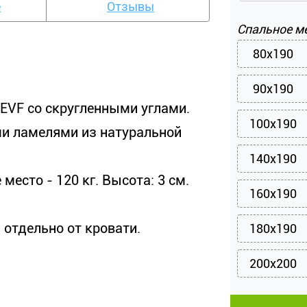
е
Отзывы
Спальное м
80x190
90x190
EVF со скругленными углами.
100x190
и ламелями из натуральной
140x190
есто - 120 кг. Высота: 3 см.
160x190
 отдельно от кровати.
180x190
200x200