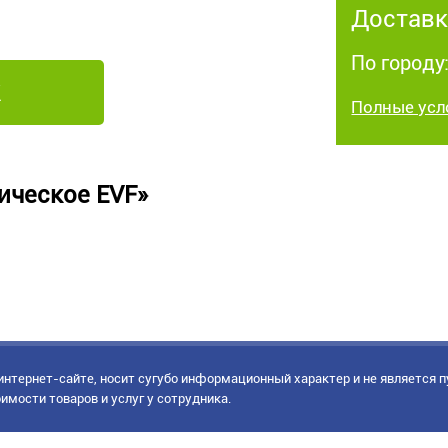
Доставк
По городу:
Полные усл
ическое EVF»
нтернет-сайте, носит сугубо информационный характер и не является 
имости товаров и услуг у сотрудника.