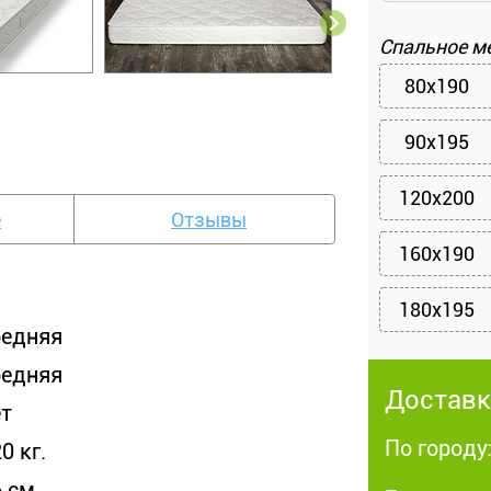
Спальное м
80x190
90x195
120x200
е
Отзывы
160x190
180x195
редняя
редняя
Доставк
ет
По городу
0 кг.
 см.