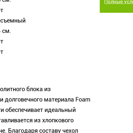
Полные усл
ет
есъемный
 см.
ет
ет
олитного блока из
 и долговечного материала Foam
ти обеспечивает идеальный
авливается из хлопкового
не. Благодаря составу чехол