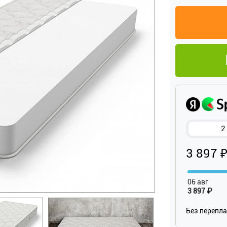
2
3 897 
06 авг
3 897 ₽
Без перепл