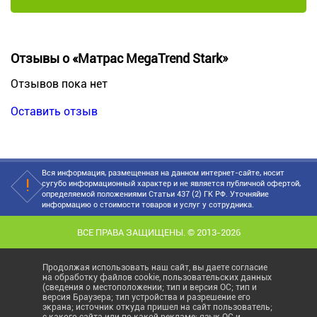
Отзывы о «Матрас MegaTrend Stark»
Отзывов пока нет
Оставить отзыв
Вся информация, размещенная на данном интернет-сайте, носит
сугубо информационный характер и не является публичной офертой,
определяемой положениями Статьи 437 (2) ГК РФ. Уточняйие
информацию о стоимости товаров и услуг у сотрудника.
ВСЕ ПРАВА ЗАЩИЩЕНЫ. © 2013-2026
Продолжая использовать наш сайт, вы даете согласие
на обработку файлов cookie, пользовательских данных
(сведения о местоположении; тип и версия ОС; тип и
версия Браузера; тип устройства и разрешение его
экрана; источник откуда пришел на сайт пользователь;
с какого сайта или по какой рекламе; язык ОС и