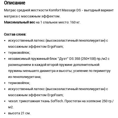
Описание
Матрас средней жесткости Komfort Massage DS - выгодный вариант
матраса с массажным эффектом.
Максимальный вес
на 1 спальное место: 160 кг.
Состав слоев:
искусственный латекс (высокоэластичный пенополиуретан) с
массажным эффектом ErgoFoam;
термовойлок;
независимый пружинный блок "Дуэт" DS 358 (250+108) пр./м2 с
размещением в каждой второй пружине дополнительной
пружины меньшего диаметра и высоты; усиление по периметру
из пенополиуретана;
термовойлок;
искусственный латекс (высокоэластичный пенополиуретан) с
массажным эффектом ErgoFoam;
чехол: трикотажная ткань SofTech. Простеган на холлконе 250 гр./
м2.
высота 21 см.