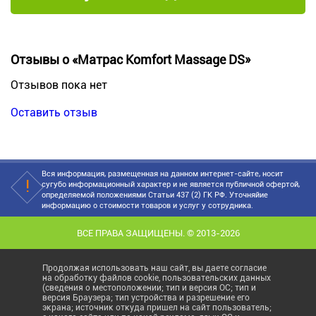
Отзывы о «Матрас Komfort Massage DS»
Отзывов пока нет
Оставить отзыв
Вся информация, размещенная на данном интернет-сайте, носит
сугубо информационный характер и не является публичной офертой,
определяемой положениями Статьи 437 (2) ГК РФ. Уточняйие
информацию о стоимости товаров и услуг у сотрудника.
ВСЕ ПРАВА ЗАЩИЩЕНЫ. © 2013-2026
Продолжая использовать наш сайт, вы даете согласие
на обработку файлов cookie, пользовательских данных
(сведения о местоположении; тип и версия ОС; тип и
версия Браузера; тип устройства и разрешение его
экрана; источник откуда пришел на сайт пользователь;