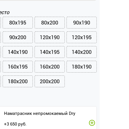
есто
80x195
80x200
90x190
90x200
120x190
120x195
140x190
140x195
140x200
160x195
160x200
180x190
180x200
200x200
Наматрасник непромокаемый Dry
+
3 650
руб.