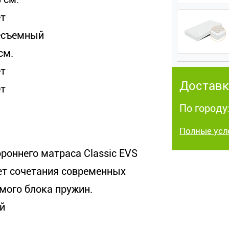
ет
есъемный
см.
ет
Доставк
ет
По городу:
Полные усл
оннего матраса Classic EVS
чет сочетания современных
мого блока пружин.
й