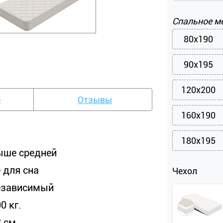
Спальное м
80x190
90x195
120x200
е
Отзывы
160x190
180x195
ыше средней
 для сна
Чехол
езависимый
0 кг.
 см.