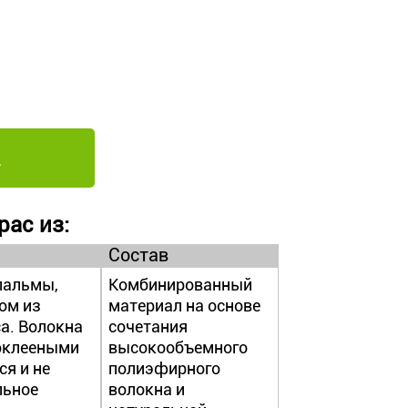
рас из:
Состав
пальмы,
Комбинированный
ом из
материал на основе
а. Волокна
сочетания
оклееными
высокообъемного
ся и не
полиэфирного
льное
волокна и