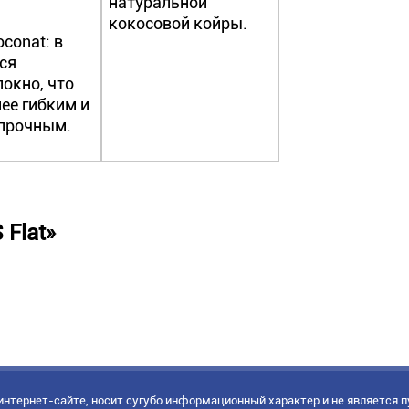
натуральной
кокосовой койры.
conat: в
ся
окно, что
ее гибким и
 прочным.
 Flat»
нтернет-сайте, носит сугубо информационный характер и не является 