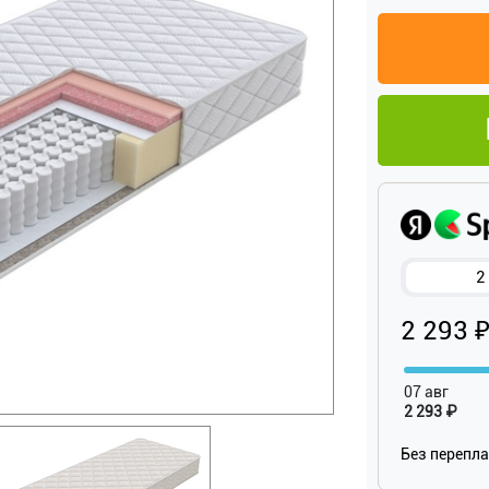
2
2 293 
07 авг
2 293 ₽
Без перепл