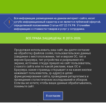
Вся информация, размещенная на данном интернет-сайте, носит
сугубо информационный характер и не является публичной офертой,
определяемой положениями Статьи 437 (2) ГК РФ. Уточняйие
информацию о стоимости товаров и услуг у сотрудника.
ВСЕ ПРАВА ЗАЩИЩЕНЫ. © 2013-2026
Продолжая использовать наш сайт, вы даете согласие
на обработку файлов cookie, пользовательских данных
(сведения о местоположении; тип и версия ОС; тип и
версия Браузера; тип устройства и разрешение его
экрана; источник откуда пришел на сайт пользователь;
с какого сайта или по какой рекламе; язык ОС и
Браузера; какие страницы открывает и на какие кнопки
нажимает пользователь; ip-адрес) в целях
функционирования сайта, проведения ретаргетинга и
проведения статистических исследований и обзоров.
Если вы не хотите, чтобы ваши данные обрабатывались,
покиньте сайт.
Я согласен