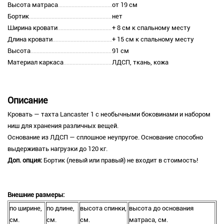
Высота матраса
от 19 см
Бортик
нет
Ширина кровати
+ 8 см к спальному месту
Длина кровати
+ 15 см к спальному месту
Высота
91 см
Материал каркаса
ЛДСП, ткань, кожа
Описание
Кровать — тахта Lancaster 1 с необычными боковинами и набором
ниш для хранения различных вещей.
Основание из ЛДСП — сплошное неупругое. Основание способно
выдерживать нагрузки до 120 кг.
Доп. опция:
Бортик
(левый или правый) не входит в стоимость!
Внешние размеры:
по ширине,
по длине,
высота спинки,
высота до основания
см.
см.
см.
матраса, см.