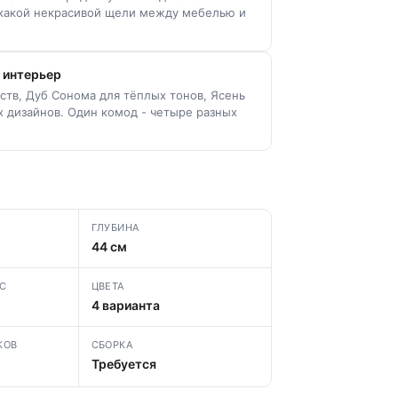
икакой некрасивой щели между мебелью и
 интерьер
ств, Дуб Сонома для тёплых тонов, Ясень
 дизайнов. Один комод - четыре разных
ГЛУБИНА
44 см
С
ЦВЕТА
4 варианта
КОВ
СБОРКА
Требуется