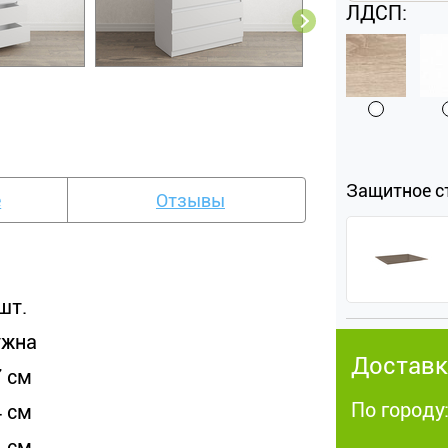
ЛДСП:
Защитное с
е
Отзывы
шт.
ужна
Доставк
7 см
По городу
4 см
1 см