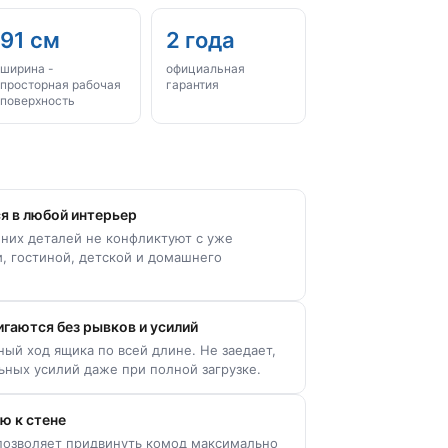
91 см
2 года
ширина -
официальная
просторная рабочая
гарантия
поверхность
я в любой интерьер
них деталей не конфликтуют с уже
, гостиной, детской и домашнего
гаются без рывков и усилий
ый ход ящика по всей длине. Не заедает,
ьных усилий даже при полной загрузке.
ю к стене
позволяет придвинуть комод максимально