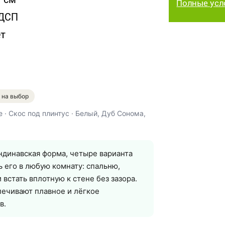
Полные усл
ДСП
ет
 на выбор
· Скос под плинтус · Белый, Дуб Сонома,
андинавская форма, четыре варианта
ь его в любую комнату: спальню,
встать вплотную к стене без зазора.
ечивают плавное и лёгкое
в.