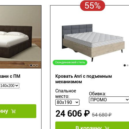
55%
Скандинавский стиль
кани c ПМ
Кровать Anri с подъемным
механизмом
Спальное
Обивка:
место:
ину
24 606 ₽
54 680 ₽
В корзину