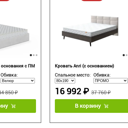
я основания с ПМ
Кровать Anri (с основанием)
Обивка:
Спальное место:
Обивка:
16 992 ₽
44 850 ₽
37 760 ₽
ину
В корзину