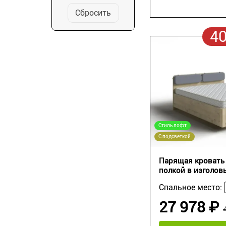
Сбросить
4
Стиль лофт
С подсветкой
Парящая кровать 
полкой в изголов
Спальное место:
27 978 ₽