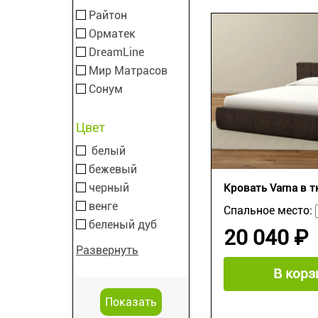
Райтон
Орматек
DreamLine
Мир Матрасов
Сонум
Цвет
белый
бежевый
черный
Кровать Varna в т
венге
Спальное место:
беленый дуб
20 040 ₽
Развернуть
В корз