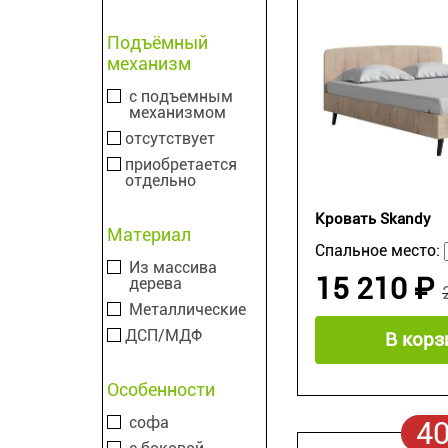
Подъёмный
механизм
с подъемным
механизмом
отсутствует
приобретается
отдельно
Кровать Skandy
Материал
Спальное место:
Из массива
15 210 ₽
дерева
Металлические
ДСП/МДФ
В корз
Особенности
софа
4