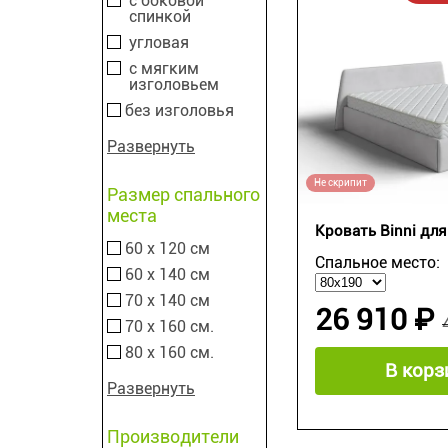
с боковой
спинкой
угловая
с мягким
изголовьем
без изголовья
Развернуть
Не скрипит
Размер спального
места
Кровать Binni дл
60 х 120 см
Спальное место:
60 х 140 см
70 х 140 см
26 910 ₽
70 х 160 см.
80 х 160 см.
В корз
Развернуть
Производители