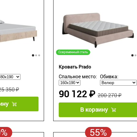
Современный стиль
Кровать Prado
Спальное место:
Обивка:
25 350 ₽
90 122 ₽
200 270 ₽
ину
В корзину
0%
55%