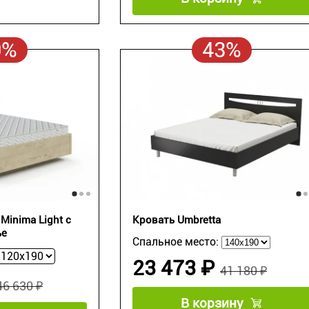
0%
43%
Minima Light c
Кровать Umbretta
ье
Спальное место:
23 473 ₽
41 180 ₽
46 630 ₽
В корзину