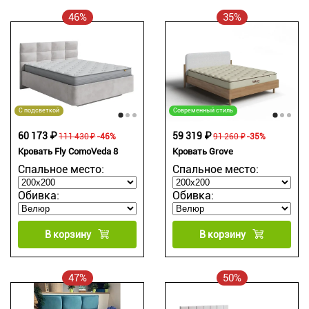
46%
35%
С подсветкой
Современный стиль
60 173 ₽
59 319 ₽
111 430 ₽
-46%
91 260 ₽
-35%
Кровать Fly ComoVeda 8
Кровать Grove
Спальное место:
Спальное место:
Обивка:
Обивка:
В корзину
В корзину
47%
50%