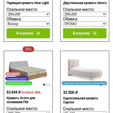
Парящая кровать New Light
Двуспальная кровать Monro
Спальное место:
Спальное место:
Обивка:
Обивка:
В корзину
В корзину
35%
Не скрипит
Усиленный каркас
Скандинавский стиль
Подходит для подъёмного механизма
63 694 ₽
32 500 ₽
97 990 ₽
-35%
Кровать Grove для
Односпальная кровать
основания ПМ
Caprice
Спальное место:
Спальное место: