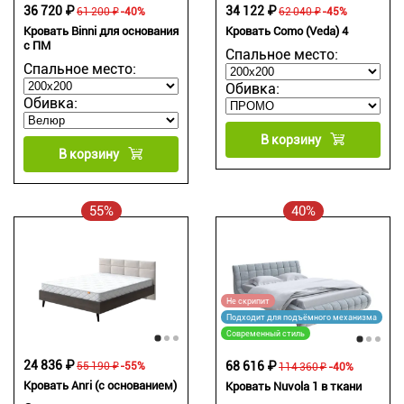
36 720 ₽
34 122 ₽
61 200 ₽
-40%
62 040 ₽
-45%
Кровать Binni для основания
Кровать Como (Veda) 4
с ПМ
Спальное место:
Спальное место:
Обивка:
Обивка:
В корзину
В корзину
55%
40%
Не скрипит
Подходит для подъёмного механизма
Современный стиль
24 836 ₽
68 616 ₽
55 190 ₽
-55%
114 360 ₽
-40%
Кровать Anri (с основанием)
Кровать Nuvola 1 в ткани