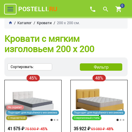
0
POSTELLI.
RU
Каталог
Кровати
200 х 200 см.
Кровати с мягким
изголовьем 200 х 200
Фильтр
Сортировать:
45%
48%
Не скрипит
Подходит для подъёмного механизма
Подходит для подъёмного механизма
С подсветкой
Современный стиль
41 575 ₽
35 922 ₽
75 590 ₽
-45%
69 080 ₽
-48%