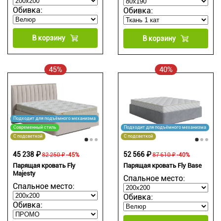
Обивка:
Обивка:
В корзину
В корзину
45%
40%
Подходит для подъёмного механизма
Современный стиль
Подходит для подъёмного механизма
С подсветкой
С подсветкой
45 238 ₽
52 566 ₽
82 250 ₽
-45%
87 610 ₽
-40%
Парящая кровать Fly
Парящая кровать Fly Base
Majesty
Спальное место:
Спальное место:
Обивка:
Обивка: