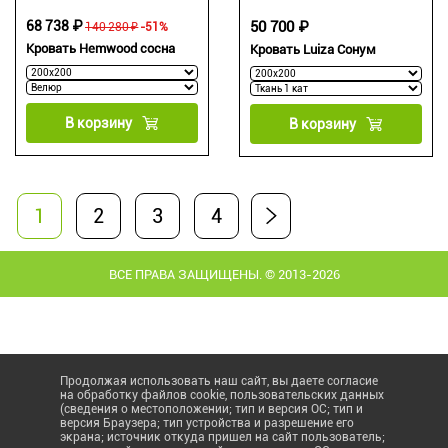
68 738 ₽
50 700 ₽
140 280 ₽
-51%
Кровать Hemwood сосна
Кровать Luiza Сонум
В корзину
В корзину
1
2
3
4
ВСЕ ПРАВА ЗАЩИЩЕНЫ. © 2013-2026
Продолжая использовать наш сайт, вы даете согласие
на обработку файлов cookie, пользовательских данных
(сведения о местоположении; тип и версия ОС; тип и
версия Браузера; тип устройства и разрешение его
экрана; источник откуда пришел на сайт пользователь;