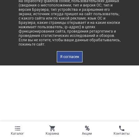
на обработку файлов cookie, пользовательских данных
(сведения о местоположении; тип и версия ОС; тип и
версия Браузера; тип устройства и разрешение его
экрана; источник откуда пришел на сайт пользователь;
с какого сайта или по какой рекламе; язык ОС и
Браузера; какие страницы открывает и на какие кнопки
нажимает пользователь; ip-адрес) в целях
функционирования сайта, проведения ретаргетинга и
проведения статистических исследований и обзоров.
Если вы не хотите, чтобы ваши данные обрабатывались,
покиньте сайт.
Я согласен
%
Акции
Каталог
Корзина
Контакты