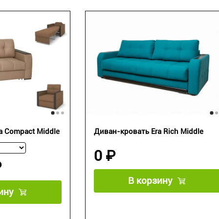
a Compact Middle
Диван-кровать Era Rich Middle
0 ₽
₽
В корзину
ину