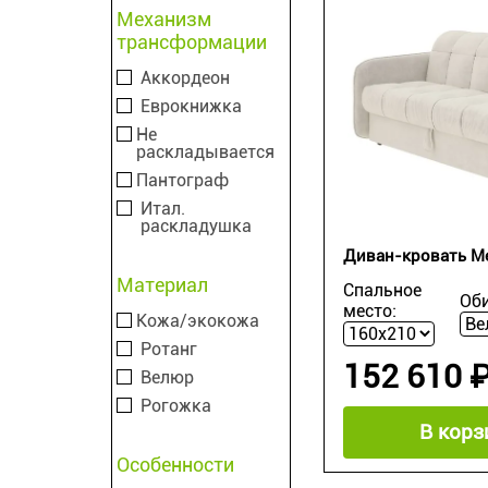
Механизм
трансформации
Аккордеон
Еврокнижка
Не
раскладывается
Пантограф
Итал.
раскладушка
Диван-кровать Me
Материал
Спальное
Оби
место:
Кожа/экокожа
Ротанг
152 610 
Велюр
Рогожка
В корз
Особенности