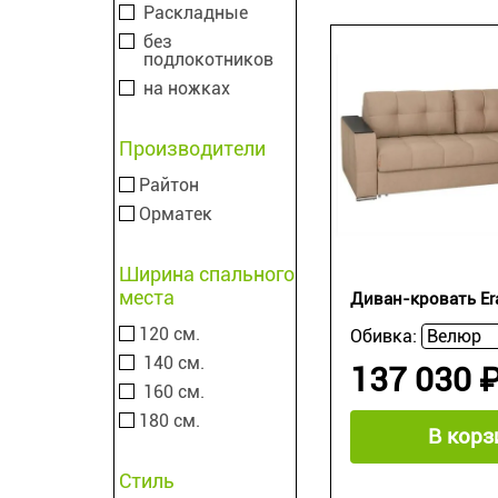
Раскладные
без
подлокотников
на ножках
Производители
Райтон
Орматек
Ширина спального
места
Диван-кровать Er
120 см.
Обивка:
140 см.
137 030 
160 см.
180 см.
В корз
Стиль