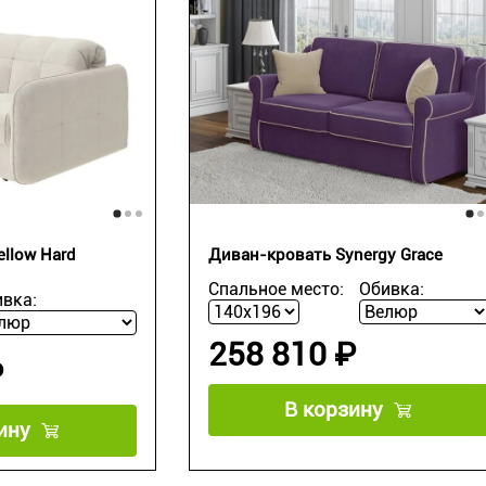
llow Hard
Диван-кровать Synergy Grace
Спальное место:
Обивка:
вка:
258 810 ₽
₽
В корзину
ину