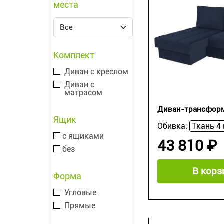
места
Комплект
Диван с креслом
Диван с
матрасом
Диван-трансформ
Ящик
Обивка:
с ящиками
43 810 ₽
без
В корз
Форма
Угловые
Прямые