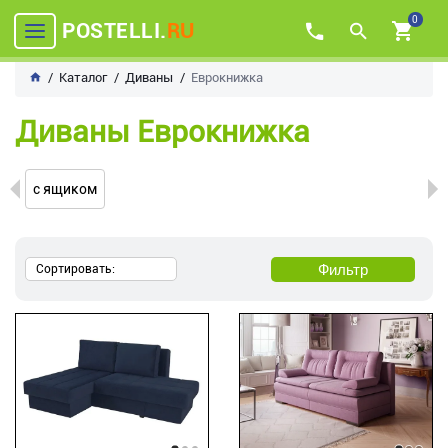
0
POSTELLI.
RU
Каталог
Диваны
Еврокнижка
Диваны Еврокнижка
с ящиком
Фильтр
Сортировать: