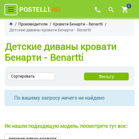
0
POSTELLI.
RU
Производители
Кровати Бенарти - Benartti
Детские диваны кровати Бенарти - Benartti
Детские диваны кровати
Бенарти - Benartti
Фильтр
Сортировать:
По вашему запросу ничего не найдено
Не нашли подходящую модель, посмотрите тут все::
детские диван кровати