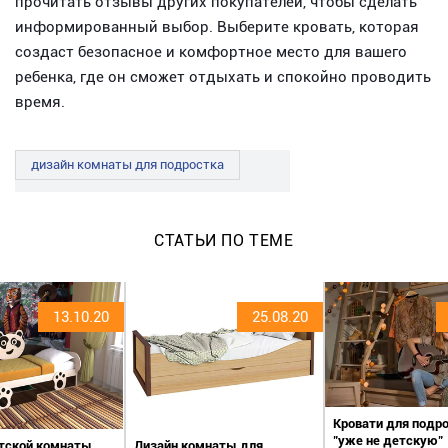
прочитать отзывы других покупателей, чтобы сделать
информированный выбор. Выберите кровать, которая
создаст безопасное и комфортное место для вашего
ребенка, где он сможет отдыхать и спокойно проводить
время.
дизайн комнаты для подростка
СТАТЬИ ПО ТЕМЕ
13.10.20
25.08.20
Кровати для подро
"уже не детскую"
тской комнаты
Дизайн комнаты для