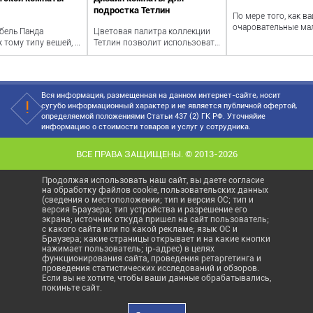
подростка Тетлин
По мере того, как в
очаровательные ма
бель Панда
Цветовая палитра коллекции
ангелочки вырастаю
к тому типу вещей, о
Тетлин позволит использовать
гипотетически менее
юди вспоминают с
эту мебель как в комнате
ю...
мальчика,...
Вся информация, размещенная на данном интернет-сайте, носит
сугубо информационный характер и не является публичной офертой,
определяемой положениями Статьи 437 (2) ГК РФ. Уточняйие
информацию о стоимости товаров и услуг у сотрудника.
ВСЕ ПРАВА ЗАЩИЩЕНЫ. © 2013-2026
Продолжая использовать наш сайт, вы даете согласие
на обработку файлов cookie, пользовательских данных
(сведения о местоположении; тип и версия ОС; тип и
версия Браузера; тип устройства и разрешение его
экрана; источник откуда пришел на сайт пользователь;
с какого сайта или по какой рекламе; язык ОС и
Браузера; какие страницы открывает и на какие кнопки
нажимает пользователь; ip-адрес) в целях
функционирования сайта, проведения ретаргетинга и
проведения статистических исследований и обзоров.
Если вы не хотите, чтобы ваши данные обрабатывались,
покиньте сайт.