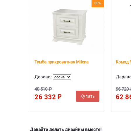
35%
Тумба прикроватная Milena
Комод 
Дерево:
Дерев
40 510 ₽
96 720 
26 332 ₽
62 8
Купить
Давайте делать дизайны вместе!