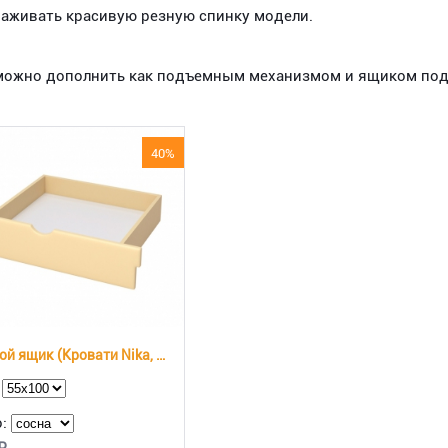
раживать красивую резную спинку модели.
ть можно дополнить как подъемным механизмом и ящиком по
40%
Выкатной ящик (Кровати Nika, Milena)
:
о: