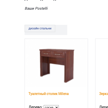
Ваши Postelli
дизайн спальни
Туалетный столик Milena
Зерка
Дерево:
Дере