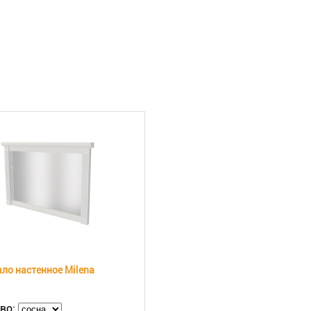
ло настенное Milena
во: