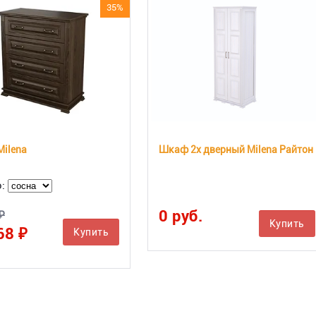
35%
Milena
Шкаф 2х дверный Milena Райтон
о:
0 руб.
₽
Купить
68 ₽
Купить