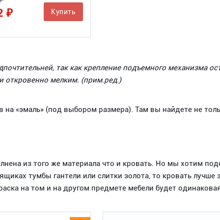
₽
2 ₽
Купить
дпочтительней, так как крепление подъемного механизма ост
и откровенно мелким. (прим.ред.)
в на «эмаль» (под выбором размера). Там вы найдете не тол
лнена из того же материала что и кровать. Но мы хотим по
в ящиках тумбы гантели или слитки золота, то кровать лучше
Краска на том и на другом предмете мебели будет одинакова