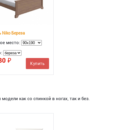
 Niko Береза
ое место:
о:
80 ₽
Купить
одели как со спинкой в ногах, так и без.