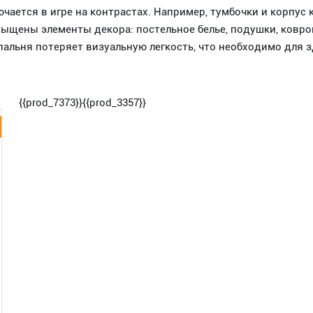
ючается в игре на контрастах. Например, тумбочки и корпус
асыщены элементы декора: постельное белье, подушки, ковр
пальня потеряет визуальную легкость, что необходимо для з
{{prod_7373}}{{prod_3357}}