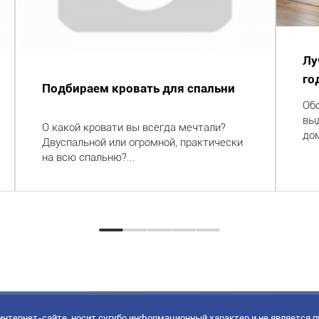
Лу
го
Подбираем кровать для спальни
Об
вы
О какой кровати вы всегда мечтали?
дом
Двуспальной или огромной, практически
на всю спальню?...
нтернет-сайте, носит сугубо информационный характер и не является 