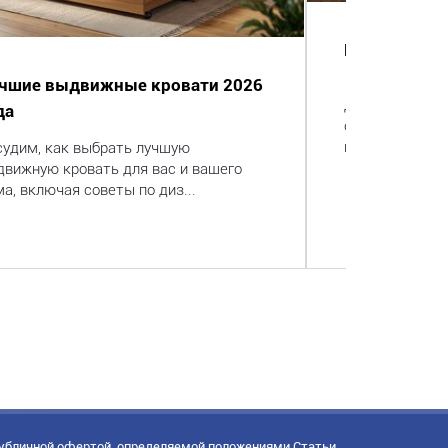
Выбираем кр
чшие выдвижные кровати 2026
Дача - не врем
да
отдыха. Хорош
кровати меняет
судим, как выбрать лучшую
движную кровать для вас и вашего
а, включая советы по диз...
публичной офертой, определяемой положениями Статьи