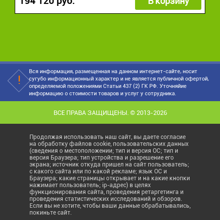
194 120 руб.
В корзину
Вся информация, размещенная на данном интернет-сайте, носит
сугубо информационный характер и не является публичной офертой,
определяемой положениями Статьи 437 (2) ГК РФ. Уточняйие
информацию о стоимости товаров и услуг у сотрудника.
ВСЕ ПРАВА ЗАЩИЩЕНЫ. © 2013-2026
Продолжая использовать наш сайт, вы даете согласие
на обработку файлов cookie, пользовательских данных
(сведения о местоположении; тип и версия ОС; тип и
версия Браузера; тип устройства и разрешение его
экрана; источник откуда пришел на сайт пользователь;
с какого сайта или по какой рекламе; язык ОС и
Браузера; какие страницы открывает и на какие кнопки
нажимает пользователь; ip-адрес) в целях
функционирования сайта, проведения ретаргетинга и
проведения статистических исследований и обзоров.
Если вы не хотите, чтобы ваши данные обрабатывались,
покиньте сайт.