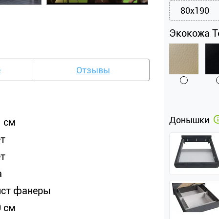
80x190
Экокожа Te
е
Отзывы
Донышки
1 см
ет
ет
а
ист фанеры
0 см