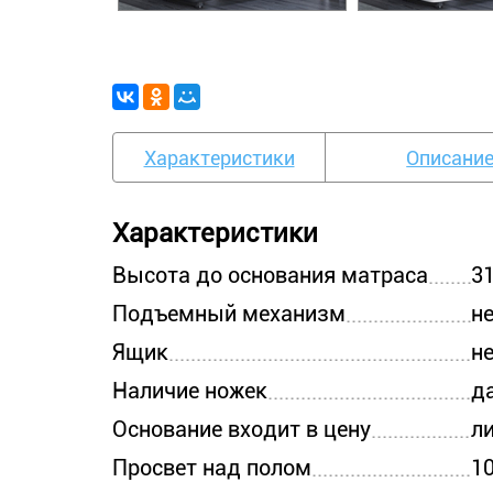
Характеристики
Описани
Характеристики
Высота до основания матраса
3
Подъемный механизм
н
Ящик
н
Наличие ножек
д
Основание входит в цену
л
Просвет над полом
1