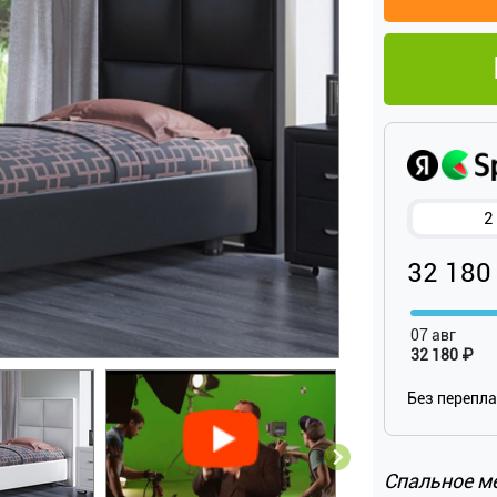
2
32 180
07 авг
32 180 ₽
Без перепл
Спальное м