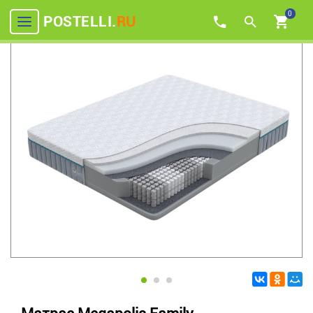
0
POSTELLI.
RU