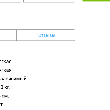
е
Отзывы
ягкая
ягкая
езависимый
0 кг.
 см.
ет