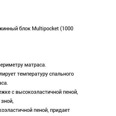
инный блок Multipocket (1000
периметру матраса.
лирует температуру спального
са.
тежке с высокоэластичной пеной,
 зной,
окоэластичной пеной, придает