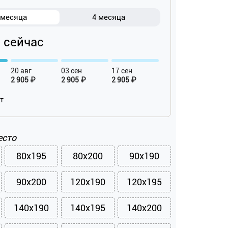
 месяца
4 месяца
₽ сейчас
20 авг
03 сен
17 сен
2 905 ₽
2 905 ₽
2 905 ₽
ат
есто
80x195
80x200
90x190
90x200
120x190
120x195
140x190
140x195
140x200