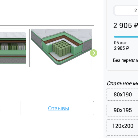
2
2 905 
06 авг
2 905 ₽
Без перепл
Спальное м
80x190
е
Отзывы
90x195
120x200