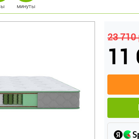
сы
минуты
23 710 
11 