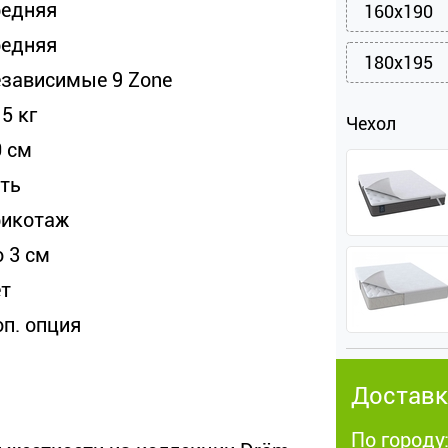
редняя
160x190
редняя
180x195
езависимые 9 Zone
5 кг
Чехол
0 см
сть
рикотаж
о 3 см
ет
оп. опция
Доставк
По городу: