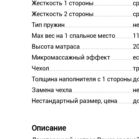
Жесткость 1 стороны
с
Жесткость 2 стороны
с
Тип пружин
н
Max вес на 1 спальное место
11
Высота матраса
2
Микромассажный эффект
е
Чехол
т
Толщина наполнителя с 1 стороны
д
Замена чехла
н
Нестандартный размер, цена
д
Описание