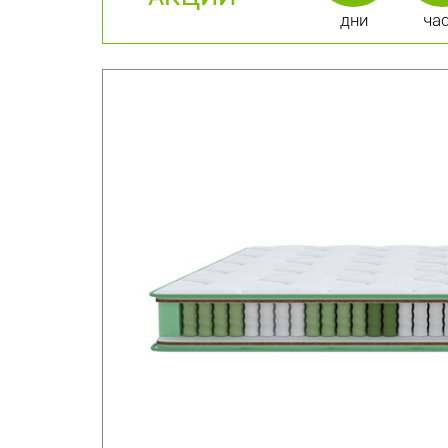
дни
ча