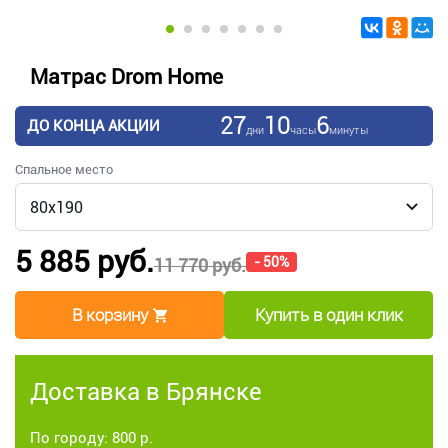
Матрас Drom Home
27
10
6
ДО КОНЦА АКЦИИ
дни
часы
минуты
Спальное место
5 885 руб.
- 50%
11 770 руб.
В корзину
Купить в один клик
Доставка в Брянске
По городу: 800 р.