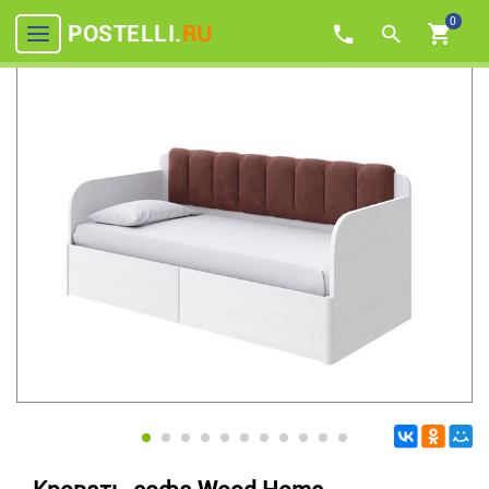
0
POSTELLI.
RU