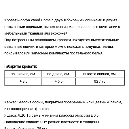
Кровать-софа Wood Home с двумя боковыми спинками и двумя
выкатными ящиками, выполнена из массива сосны в сочетании с
мебельными тканями или экокожей.
Под встроенным основанием кровати находятся вместительные
выкатные ящики, в которые можно положить подушки, пледы,
покрывало или запасные комплекты постельного белья.
Габариты кровати:
по ширине, см.
по длине, см.
высота спинок, см.
+ 8,5
+ 6,5
92 / 75
Каркас: массив сосны, покрытый прозрачным или цветным лаком,
и высокопрочная фанера.
Ящики: ЛДСП с самым низким классом эмиссии Е 0.5.
Наполнение спинок: ППУ разной плотности и толщины.
Высота боковины: 75 см.