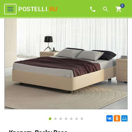
0
POSTELLI.
RU