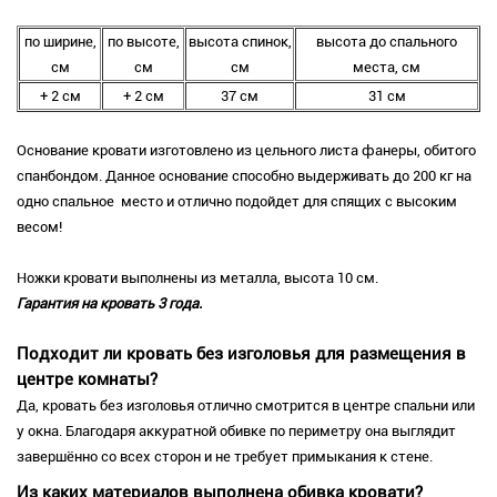
по ширине,
по высоте,
высота спинок,
высота до спального
см
см
см
места, см
+ 2 см
+ 2 см
37 см
31 см
Основание кровати изготовлено из цельного листа фанеры, обитого
спанбондом. Данное основание способно выдерживать до 200 кг на
одно спальное место и отлично подойдет для спящих с высоким
весом!
Ножки кровати выполнены из металла, высота 10 см.
Гарантия на кровать 3 года.
Подходит ли кровать без изголовья для размещения в
центре комнаты?
Да, кровать без изголовья отлично смотрится в центре спальни или
у окна. Благодаря аккуратной обивке по периметру она выглядит
завершённо со всех сторон и не требует примыкания к стене.
Из каких материалов выполнена обивка кровати?