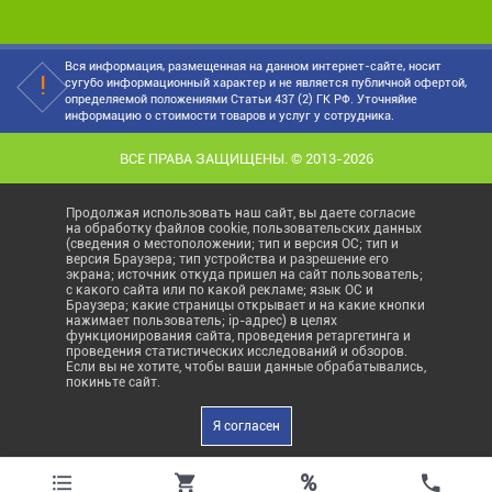
Вся информация, размещенная на данном интернет-сайте, носит
сугубо информационный характер и не является публичной офертой,
определяемой положениями Статьи 437 (2) ГК РФ. Уточняйие
информацию о стоимости товаров и услуг у сотрудника.
ВСЕ ПРАВА ЗАЩИЩЕНЫ. © 2013-2026
Продолжая использовать наш сайт, вы даете согласие
на обработку файлов cookie, пользовательских данных
(сведения о местоположении; тип и версия ОС; тип и
версия Браузера; тип устройства и разрешение его
экрана; источник откуда пришел на сайт пользователь;
с какого сайта или по какой рекламе; язык ОС и
Браузера; какие страницы открывает и на какие кнопки
нажимает пользователь; ip-адрес) в целях
функционирования сайта, проведения ретаргетинга и
проведения статистических исследований и обзоров.
Если вы не хотите, чтобы ваши данные обрабатывались,
покиньте сайт.
Я согласен
%