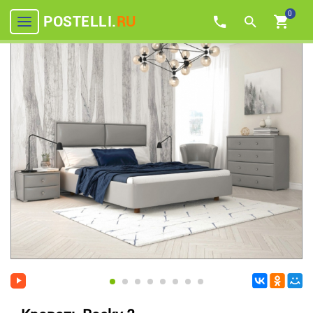
0
POSTELLI.
RU